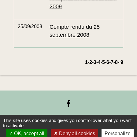
2009
25/09/2008
Compte rendu du 25
septembre 2008
1
-2
-3
-4
-5
-6
-7
-8
-
9
This site uses cookies and gives you control over what you want
to activate
Contacts
OK, accept all
Deny all cookies
Personalize